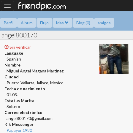
.
friendpic
Toggle
com
navigation
Perfil
Álbum
Flujo
Mas
Blog (0)
amigos
angel800170
preguntame
Información
Libro de amigos
Encuestas
Sin verificar
Language
Spanish
Nombre
Miguel Angel Magana Martinez
Ciudad
Puerto Vallarta, Jalisco, Mexico
Fecha de nacimiento
01.03.
Estatus Marital
Soltero
Correo electrónico
angel800170@gmail.com
Kik Messenger
Papayon1980