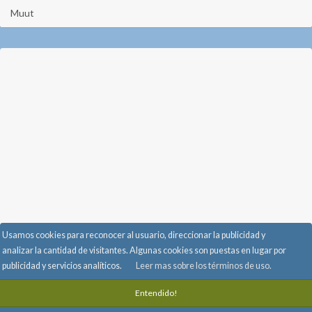
Muut
Usamos cookies para reconocer al usuario, direccionar la publicidad y
analizar la cantidad de visitantes. Algunas cookies son puestas en lugar por
publicidad y servicios analíticos.
Leer mas sobre los términos de uso.
Anúnciate con nosotros
-
Información y preguntas frecuentes
-
Privacidad
-
Terminos de servicios
-
info@randomi.fi
-
Entendido!