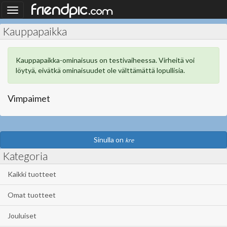
.
friendpic
Toggle
com
navigation
Kauppapaikka
Kauppapaikka-ominaisuus on testivaiheessa. Virheitä voi
löytyä, eivätkä ominaisuudet ole välttämättä lopullisia.
Vimpaimet
Sinulla on
kre
Kategoria
Kaikki tuotteet
Omat tuotteet
Jouluiset