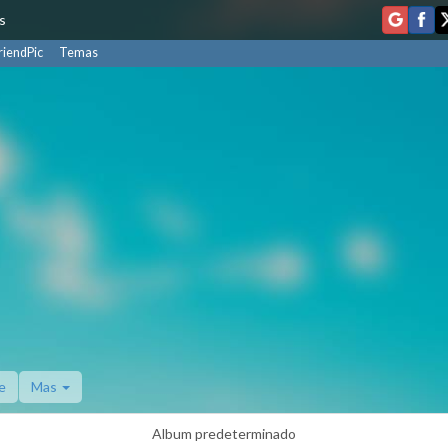
s
riendPic
Temas
e
Mas
Album predeterminado