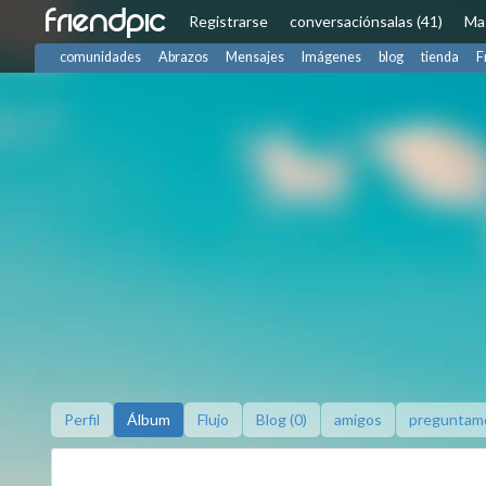
friendpic
Registrarse
conversación
salas (41)
Ma
comunidades
Abrazos
Mensajes
Imágenes
blog
tienda
F
Perfil
Álbum
Flujo
Blog (0)
amigos
preguntam