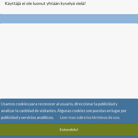
Käyttäjä ei ole luonut yhtään kyselyä vielä!
Usamos cookies para reconocer al usuario, direccionar la publicidad y
analizar la cantidad de visitantes. Algunas cookies son puestas en lugar por
publicidad y servicios analíticos.
Leer mas sobre los términos de uso.
Anúnciate con nosotros
-
Información y preguntas frecuentes
-
Privacidad
-
Terminos de servicios
-
info@randomi.fi
-
Entendido!