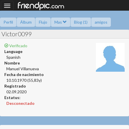
.
friendpic
Toggle
com
navigation
Perfil
Álbum
Flujo
Mas
Blog (1)
amigos
Victor0099
preguntame
Información
Libro de amigos
Encuestas
Verificado
Language
Spanish
Nombre
Manuel Villanueva
Fecha de nacimiento
10.10.1970 (55,83y)
Registrado
02.09.2020
Estatus:
Desconectado